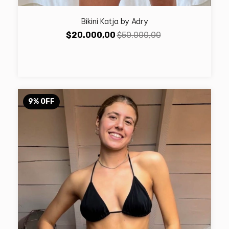
Bikini Katja by Adry
$20.000,00
$50.000,00
9
%
OFF