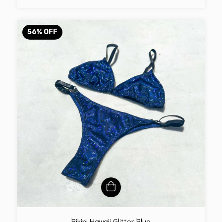
56
%
OFF
Bikini Hawaii Glitter Blue