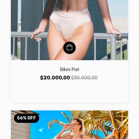
Bikini Piel
$20.000,00
$30.000,00
56
%
OFF