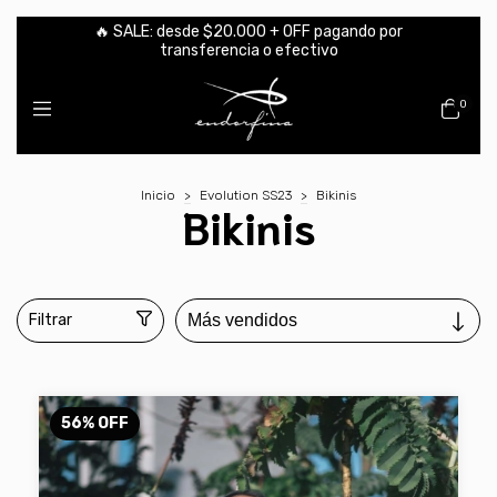
🔥 SALE: desde $20.000 + OFF pagando por
transferencia o efectivo
0
Inicio
>
Evolution SS23
>
Bikinis
Bikinis
Filtrar
56
%
OFF